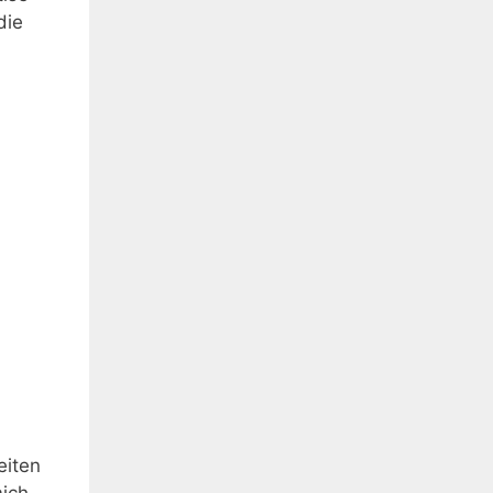
die
eiten
mich