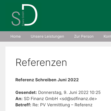
Zum
Inhalt
springen
Home
Unsere Leistungen
Zur Person
Kon
Referenzen
Referenz Schreiben Juni 2022
Gesendet:
Donnerstag, 9. Juni 2022 10:25
An:
SD Finanz GmbH <sd@sdfinanz.de>
Betreff:
Re: PV Vermittlung – Referenz