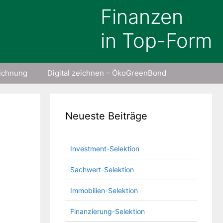
Finanzen
in Top-Form
eichnung
Digital zeichnen – ÖkoGreenBond
Neueste Beiträge
Investment-Selektion
Sachwert-Selektion
Immobilien-Selektion
Finanzierung-Selektion