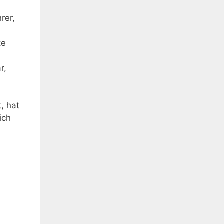
rer,
te
r,
, hat
ich