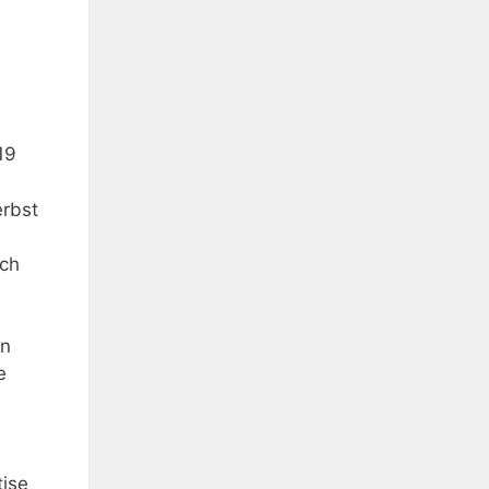
19
erbst
ich
on
e
tise