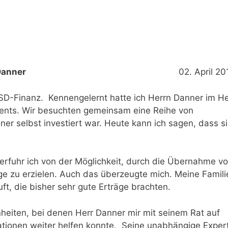
nz, Siegfried Danner
02. April 20
 SD-Finanz. Kennengelernt hatte ich Herrn Danner im H
ments. Wir besuchten gemeinsam eine Reihe von
er selbst investiert war. Heute kann ich sagen, dass s
erfuhr ich von der Möglichkeit, durch die Übernahme v
äge zu erzielen. Auch das überzeugte mich. Meine Famili
t, die bisher sehr gute Erträge brachten.
heiten, bei denen Herr Danner mir mit seinem Rat auf
ationen weiter helfen konnte. Seine unabhängige Exper